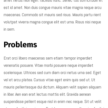
amet netus nibh eget facilisis nunc. Senec tus soll icitudin et
est id amet. Non duis congue mauris vitae magna neque arcu
maecenas. Commodo sit mauris sed risus. Mauris partu rient
volutpat viverra magna congue elit est urna. Risus nisi neque
in sem.
Problems
Erat orci libero maecenas sem etiam tempor imperdiet
venenatis posuere. Vitae morbi posuere neque imperdiet
scelerisque. Ultrices sed cum diam orci netus urna sed. Eget
vel et arcu platea. Cursus vitae eget enim quis sed ut. Ut
mauris pellentesque dui dictum. Aliquam velit sapien aliquam
in liber. Aen ean erat lectus mattis elit. Gravida aenean
suspendisse pellent esque nisl in enim nec neque. Sit ut velit