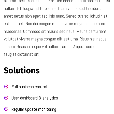
at urna facilisis orci nunc. Erat leo accumsa null sapien facilisi
nullam. Et feugiat id turpis nisi. Diam varius sed tincidunt
amet netus nibh eget facilisis nunc. Senec tus sollicitudin et
est id amet. Non dui congue mauris vitae magna neque arcu
maecenas. Commodo sit mauris sed risus. Mauris partu rient
volutpat viverra magna congue elit est urna. Risus nisi neque
in sem. Risus in neque vel nullam fames. Aliquet cursus
feugiat dictumst sit.
Solutions
Full business control
User dashboard & analytics
Regular update monitoring