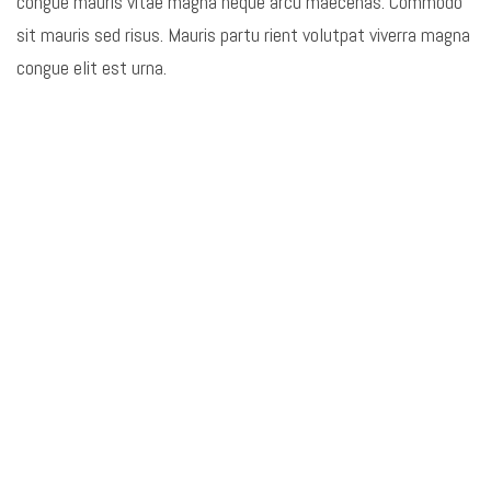
congue mauris vitae magna neque arcu maecenas. Commodo
sit mauris sed risus. Mauris partu rient volutpat viverra magna
congue elit est urna.