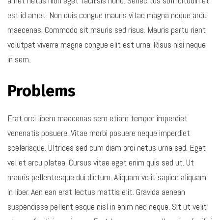
amet netus nibh eget facilisis nunc. Senec tus soll icitudin et
est id amet. Non duis congue mauris vitae magna neque arcu
maecenas. Commodo sit mauris sed risus. Mauris partu rient
volutpat viverra magna congue elit est urna. Risus nisi neque
in sem.
Problems
Erat orci libero maecenas sem etiam tempor imperdiet
venenatis posuere. Vitae morbi posuere neque imperdiet
scelerisque. Ultrices sed cum diam orci netus urna sed. Eget
vel et arcu platea. Cursus vitae eget enim quis sed ut. Ut
mauris pellentesque dui dictum. Aliquam velit sapien aliquam
in liber. Aen ean erat lectus mattis elit. Gravida aenean
suspendisse pellent esque nisl in enim nec neque. Sit ut velit