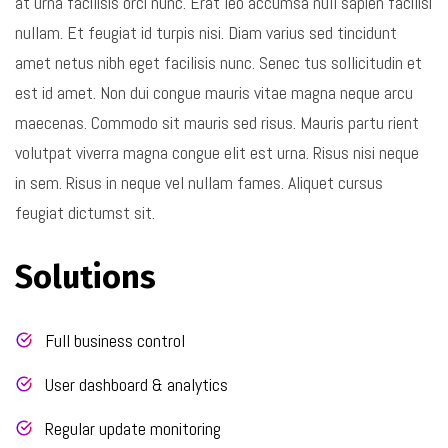
at urna facilisis orci nunc. Erat leo accumsa null sapien facilisi
nullam. Et feugiat id turpis nisi. Diam varius sed tincidunt
amet netus nibh eget facilisis nunc. Senec tus sollicitudin et
est id amet. Non dui congue mauris vitae magna neque arcu
maecenas. Commodo sit mauris sed risus. Mauris partu rient
volutpat viverra magna congue elit est urna. Risus nisi neque
in sem. Risus in neque vel nullam fames. Aliquet cursus
feugiat dictumst sit.
Solutions
Full business control
User dashboard & analytics
Regular update monitoring