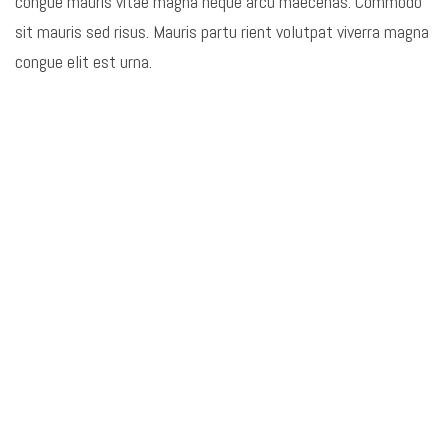
congue mauris vitae magna neque arcu maecenas. Commodo
sit mauris sed risus. Mauris partu rient volutpat viverra magna
congue elit est urna.